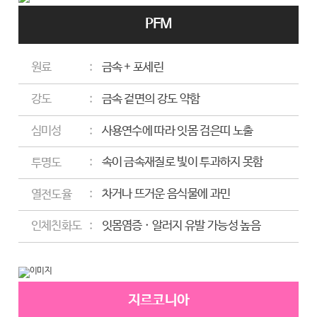
PFM
금속 + 포세린
원료
금속 겉면의 강도 약함
강도
사용연수에 따라 잇몸 검은띠 노출
심미성
속이 금속재질로 빛이 투과하지 못함
투명도
차거나 뜨거운 음식물에 과민
열전도율
잇몸염증 · 알러지 유발 가능성 높음
인체친화도
지르코니아