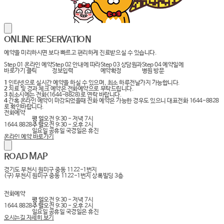
ONLINE
RESERVATION
예약을 미리하시면 보다 빠르고 편리하게 진료받으실 수 있습니다.
Step 01
온라인 예약
Step 02
안내에 따라
Step 03
상담원과
Step 04
예약일에
바로가기 클릭
정보입력
예약확정
병원 방문
1
인터넷으로 실시간 예약을 하실 수 있으며, 최소 하루전날가지 가능합니다.
2
치료 및 경과 체크 예약은 전화예약으로 부탁드립니다.
3
취소시에는 전화(1644-8828)로 연락 바랍니다.
4
간혹 온라인 예약이 마감되었을때 전화 예약은 가능한 경우도 있으니 대표전화 1644-8828
로 확인바랍니다.
전화예약
평 일
오전 9:30 - 저녁 7시
1644.8828
주 말
오전 9:30 - 오후 2시
일요일 공휴일 국경일은 휴진
온라인 예약 바로가기
ROAD
MAP
경기도 부천시 원미구 중동 1122-1번지
(구) 부천시 원미구 중동 1122-1번지 상록빌딩 3층
전화예약
평 일
오전 9:30 - 저녁 7시
1644.8828
주 말
오전 9:30 - 오후 2시
일요일 공휴일 국경일은 휴진
오시는길 자세히 보기