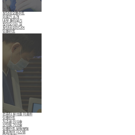
청담네오플란트
의료진 소개
내부 둘러보기
찾아오시는 길
청담네오미디어
임플란트
컴퓨터 분석을 이용한
임플란트
치조골 이식술
상악동 거상술
임플란트 보험혜택
통증케어 시스템