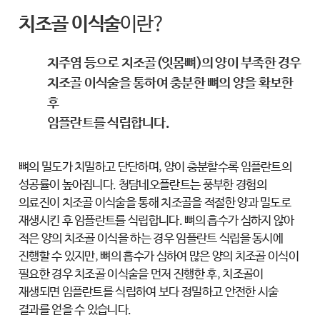
치조골 이식술
이란?
치주염 등으로 치조골(잇몸뼈)의 양이 부족한 경우
치조골 이식술을 통하여 충분한 뼈의 양을 확보한
후
임플란트를 식립합니다.
뼈의 밀도가 치밀하고 단단하며, 양이 충분할수록 임플란트의
성공률이 높아집니다.
청담네오플란트는 풍부한 경험의
의료진이 치조골 이식술을 통해 치조골을 적절한 양과
밀도로
재생시킨 후 임플란트를 식립합니다. 뼈의 흡수가 심하지 않아
적은 양의
치조골 이식을 하는 경우 임플란트 식립을 동시에
진행할 수 있지만, 뼈의 흡수가
심하여 많은 양의 치조골 이식이
필요한 경우 치조골 이식술을 먼저 진행한 후,
치조골이
재생되면 임플란트를 식립하여 보다 정밀하고 안전한 시술
결과를 얻을 수 있습니다.