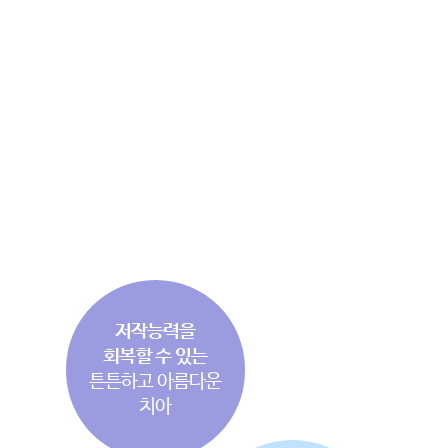
임플란트. 단순히 임플란트를 심는다고 해서
완벽한 기능을
찾기란 쉽지 않습니다. 어떻게 심느냐에 따라 결과는
천차만별로 달라질 수 있습니다.
개인의 치아 상태와 잇몸의
상태, 시술 부위, 환자의 건강 상태 등에 따라 가장 적합한
방법을
구사해야 합니다.
청담네오플란트치과는 치의학 박사, 전문의 원장님만의
노하우로
환자별 맞춤 임플란트 및 고난이도 임플란트를 시술할
수 있습니다.
저작능력을
회복할 수 있는
튼튼하고 아름다운
치아