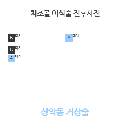
치조골 이식술
전후사진
B
A
B
A
CHEONG DAM NEO PLANT DENTAL CLINIC
상악동 거상술