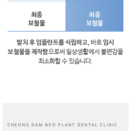
자체 기공소
를 보유하고
최종
최종
있습니다.
보철물
보철물
발치 후 임플란트를 식립하고,
바로
임시
청담네오플란트는 자체 기공소를 보유하여
보철물을 제작함
으로써
일상생활에서 불편감을
원활한 소통으로 높은 진료만족도를 제공합니다.
최소화할 수 있습니다.
CHEONG DAM NEO PLANT DENTAL CLINIC