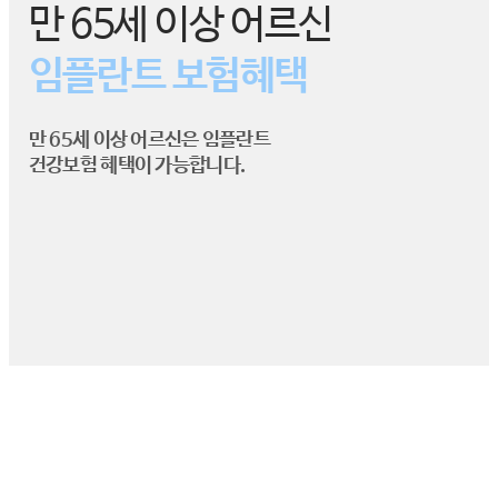
만 65세 이상 어르신
임플란트 보험혜택
청담네오플란트
환자별 책임의료진
만 65세 이상 어르신은 임플란트
건강보험 혜택이 가능합니다.
청담네오플란트 전문의료진은 치의학박사, 전문의가
직접진료하며 환자 한분한분을 1:1 주치의 시스템으로
정성스럽게 진료합니다. 환자분들의 편안한 진료를 위
해
최선을 다하겠습니다.
2016년 7월부터 만 65세이상에 한해 다음과 같이
임플란트 보험이 적용됩니다.
대상 : 만 65세 이상 치아가 하나라도 남아있는 경우