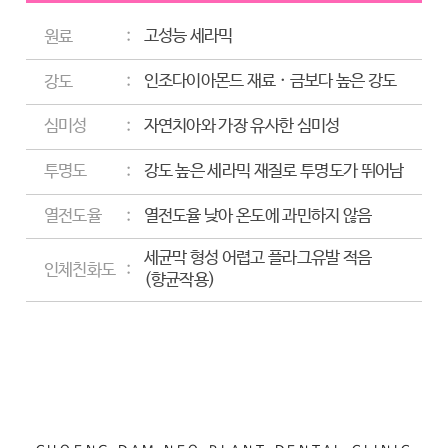
고성능 세라믹
원료
인조다이아몬드 재료 · 금보다 높은 강도
강도
자연치아와 가장 유사한 심미성
심미성
강도 높은 세라믹 재질로 투명도가 뛰어남
투명도
열전도율 낮아 온도에 과민하지 않음
열전도율
세균막 형성 어렵고 플라그유발 적음
인체친화도
(향균작용)