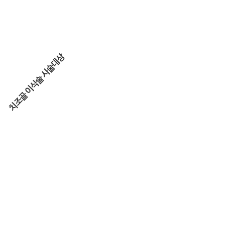
치조골 이식술 시술대상
치아를 상실한지
오랜시간이
지난 분
뼈의 두께가
치아를 빼고
너무 얇거나
곧바로 임플란트를
높이가 낮은분
심어야 하는 분
치주 질환으로
치아를 잃게
되신 분