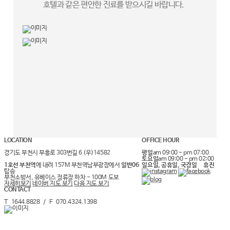
호텔과 같은 편안한 진료를 받으시길 바랍니다.
LOCATION
OFFICE HOUR
경기도 부천시 부흥로 303번길 6 (우)14582
평일
am 09:00 - pm 07:00
토요일
am 09:00 - pm 02:00
1호선 부천역
에 내려 157M 부천역남부광장에서
일반06
일요일, 공휴일, 국경일 휴진
탑승
부천소방서, 유베이스 정류장 하차 - 100M 도보
청담네오플란트는
자세히보기
네이버 지도 보기
다음 지도 보기
CONTACT
자체 기공소
를 보유하고
T 1644.8828 / F 070.4324.1398
있습니다.