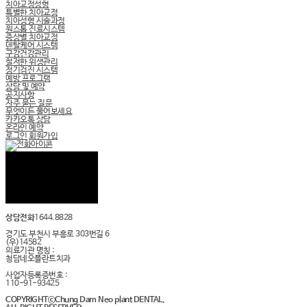
치아교정성형
특별한 치아교정
치아성형 시술과정
원스톱 진료시스템
증상별 치아교정
덴탈케어 시스템
구강건강관리
철저한 위생관리
정기검진 시스템
예방 프로그램
상담 및 예약
공지사항
자주 묻는 질문
무엇이든 물어보세요
카카오톡 상담
온라인 예약
로그인
회원가입
상담전화
1644.8828
경기도 부천시 부흥로 303번길 6
(우)14582
의료기관 명칭 :
청담네오플란트치과
사업자등록증번호 :
110-91-93425
COPYRIGHTⓒChung Dam Neo plant DENTAL.