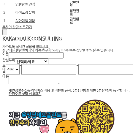
환자별 책임의료진
답변완
3
임플란트 견적
료
답변완
2
아이교정 문의
료
청담네오플란트 전문의료진은 치의학박사, 전문의가
답변완
1
치아미백 치약
료
직접진료하며 환자 한분한분을 1:1 주치의 시스템으로
온라인 상담 바로가기
정성스럽게 진료합니다. 환자분들의 편안한 진료를 위
KAKAOTALK
CONSULTING
해
카카오톡 실시간 상담을 받으세요.
최선을 다하겠습니다.
청담 네오플란트치과와 카톡 친구가 되시면 더욱 빠른 상담을 받으실 수 있습니다.
이름
관심부위
휴
-
-
대
폰
내용
개인정보수집동의
서비스 이용 및 이벤트 공지, 상담 신청을 위한 상담신청에 동의합니다.
카카오톡 상담 신청하기