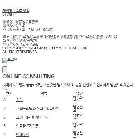
개인정보 취급방침
이용약관
청담네오플란트는 자체 기공소를 보유하여
상호명 : 청담네오플란트
대표자 : 이수옥
원활한 소통으로 높은 진료만족도를 제공합니다.
사업자등록번호 : 110-91-93425
주소 : 경기도 부천시 부흥로 303번길 6 상록빌딩
(경기도 부천시 중동 1122-1)
대표번호 : 1644-8828
FAX : 070-4324-1398
COPYRIGHT CHUNGDAM NEO PLANT DENTAL CLINIC.
ALL RIGHT RESERVED.
ONLINE
CONSULTING
치과치료고민과 궁금하셨던 모든것을 남겨주세요. 항상 친절하고 신속하게 답변드리겠습니
다.
번호
제목
답변
답변완
8
치아
료
답변완
7
구취클리닉과가 따로있나요?
료
답변완
6
교정 비용 및 기타 문의
료
답변완
5
임플란트가격등
료
청담네오플란트
답변완
4
반대교합
료