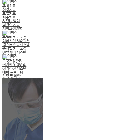
충치치료
신경치료
보철치료
치주치료
사랑니 발치
턱관절 치료
치아교정성형
특별한 치아교정
치아성형 시술과정
원스톱 진료시스템
증상별 치아교정
덴탈케어 시스템
구강건강관리
철저한 위생관리
정기검진 시스템
예방 프로그램
상담 및 예약