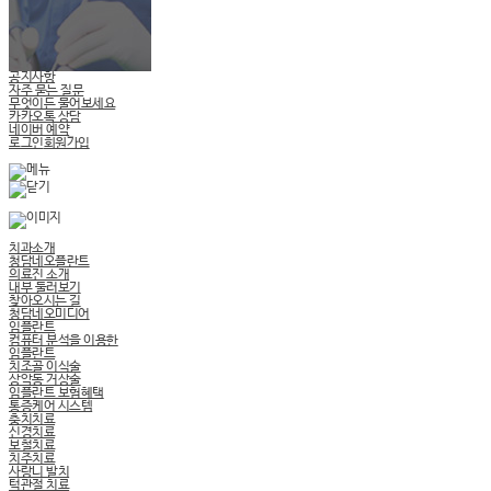
공지사항
자주 묻는 질문
무엇이든 물어보세요
카카오톡 상담
네이버 예약
로그인
회원가입
치과소개
청담네오플란트
의료진 소개
내부 둘러보기
찾아오시는 길
청담네오미디어
임플란트
컴퓨터 분석을 이용한
임플란트
치조골 이식술
상악동 거상술
임플란트 보험혜택
통증케어 시스템
충치치료
신경치료
보철치료
치주치료
사랑니 발치
턱관절 치료