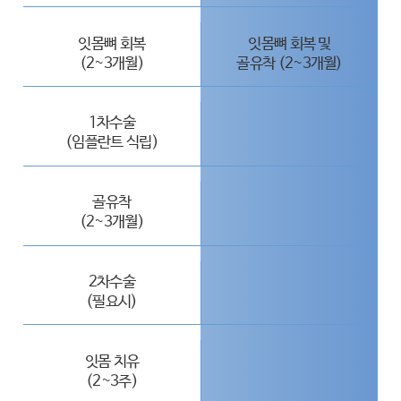
잇몸뼈 회복
잇몸뼈 회복 및
(2~3개월)
골유착 (2~3개월)
1차수술
(임플란트 식립)
골유착
(2~3개월)
2차수술
(필요시)
잇몸 치유
(2~3주)
청담네오플란트는