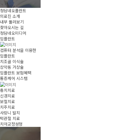
청담네오플란트
의료진 소개
내부 둘러보기
찾아오시는 길
청담네오미디어
임플란트
컴퓨터 분석을 이용한
임플란트
치조골 이식술
상악동 거상술
임플란트 보험혜택
통증케어 시스템
충치치료
신경치료
보철치료
치주치료
사랑니 발치
턱관절 치료
치아교정성형