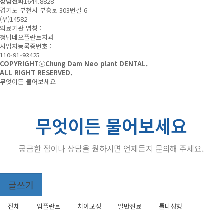
상담전화
1644.8828
경기도 부천시 부흥로 303번길 6
(우)14582
의료기관 명칭 :
청담네오플란트치과
사업자등록증번호 :
110-91-93425
COPYRIGHTⓒChung Dam Neo plant DENTAL.
ALL RIGHT RESERVED.
무엇이든 물어보세요
무엇이든 물어보세요
궁금한 점이나 상담을 원하시면 언제든지 문의해 주세요.
Total
글쓰기
145
건
무
1
전체
임플란트
치아교정
일반진료
틀니성형
엇
페
이
이