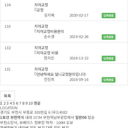
134
치아교정
교정
댓
개
김지혜
2020-02-17
답변완료
글
133
치아교정
치아교정비용문의
댓
개
손수경
2019-02-26
답변완료
글
132
치아교정
치아교정 비용
댓
개
한지은
2018-12-22
답변완료
글
131
치아교정
안녕하세요 덧니교정문의입니다
댓
개
전진희
2018-09-16
답변완료
글
목록
1
2
3
4
5
6
7
8
9
10
맨끝
LOCATION
경기도 부천시 부흥로 303번길 6 (우)14582
1호선 부천역
에 내려 157M 부천역남부광장에서
일반06
탑승
부천소방서, 유베이스 정류장 하차 - 100M 도보
자세히보기
네이버 지도 보기
다음 지도 보기