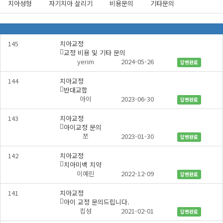
치아성형
자기치아 살리기
비용문의
기타문의
든
지
물
어
무
보
엇
세
145
치아교정
이
요
교정 비용 및 기타 문의
든
카
댓
개
yerim
2024-05-26
물
답변완료
테
글
어
고
보
144
치아교정
리
세
반대교합
댓
개
요
아이
2023-06-30
답변완료
글
목
록
143
치아교정
아이교정 문의
댓
개
쪼
2023-01-30
답변완료
글
142
치아교정
치아미백 치약
댓
개
이예린
2022-12-09
답변완료
글
141
치아교정
아이 교정 문의드립니다.
댓
개
킴성
2021-02-01
답변완료
글