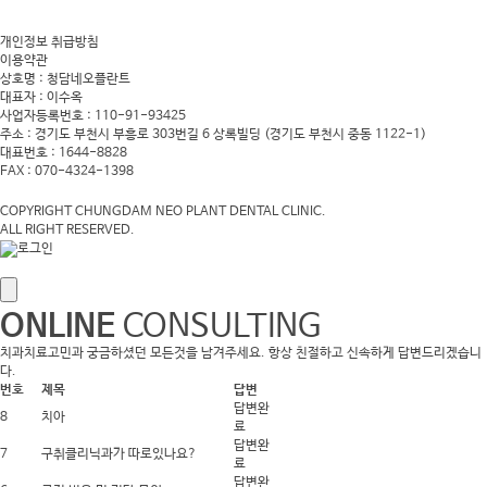
개인정보 취급방침
이용약관
상호명 : 청담네오플란트
대표자 : 이수옥
사업자등록번호 : 110-91-93425
주소 : 경기도 부천시 부흥로 303번길 6 상록빌딩
(경기도 부천시 중동 1122-1)
대표번호 : 1644-8828
FAX : 070-4324-1398
COPYRIGHT CHUNGDAM NEO PLANT DENTAL CLINIC.
ALL RIGHT RESERVED.
ONLINE
CONSULTING
치과치료고민과 궁금하셨던 모든것을 남겨주세요. 항상 친절하고 신속하게 답변드리겠습니
다.
번호
제목
답변
답변완
8
치아
료
답변완
7
구취클리닉과가 따로있나요?
료
답변완