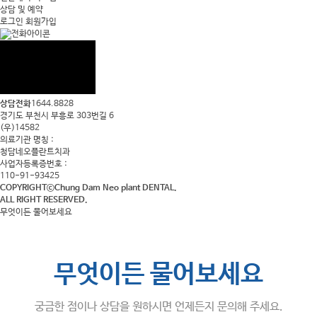
상담 및 예약
로그인
회원가입
상담전화
1644.8828
경기도 부천시 부흥로 303번길 6
(우)14582
의료기관 명칭 :
청담네오플란트치과
사업자등록증번호 :
110-91-93425
COPYRIGHTⓒChung Dam Neo plant DENTAL.
ALL RIGHT RESERVED.
무엇이든 물어보세요
무엇이든 물어보세요
궁금한 점이나 상담을 원하시면 언제든지 문의해 주세요.