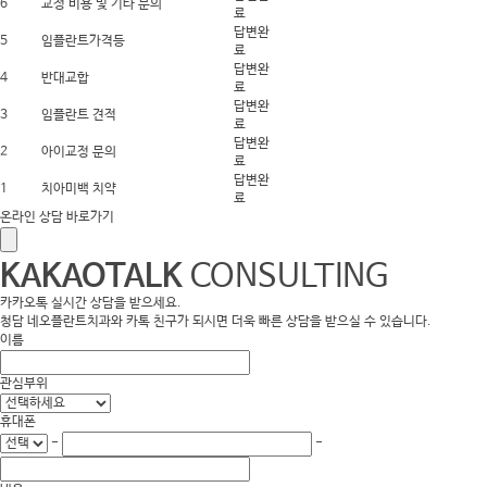
6
교정 비용 및 기타 문의
료
답변완
5
임플란트가격등
료
답변완
4
반대교합
료
답변완
3
임플란트 견적
료
답변완
2
아이교정 문의
료
답변완
1
치아미백 치약
료
온라인 상담 바로가기
KAKAOTALK
CONSULTING
카카오톡 실시간 상담을 받으세요.
청담 네오플란트치과와 카톡 친구가 되시면 더욱 빠른 상담을 받으실 수 있습니다.
이름
관심부위
휴대폰
-
-