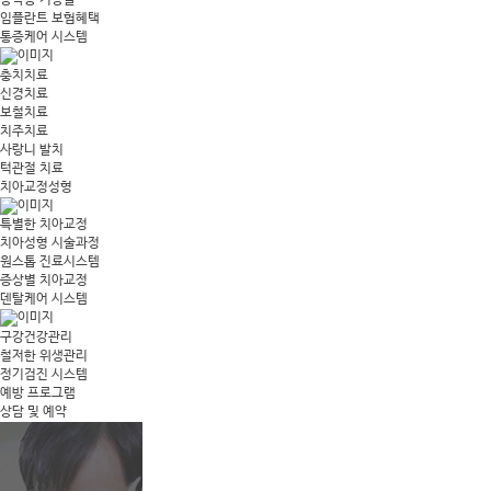
상악동 거상술
임플란트 보험혜택
통증케어 시스템
충치치료
신경치료
보철치료
치주치료
사랑니 발치
턱관절 치료
치아교정성형
특별한 치아교정
치아성형 시술과정
원스톱 진료시스템
증상별 치아교정
덴탈케어 시스템
구강건강관리
철저한 위생관리
정기검진 시스템
예방 프로그램
상담 및 예약