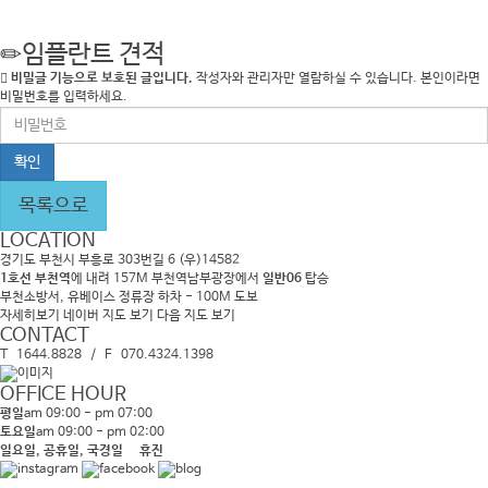
임플란트 견적
비밀글 기능으로 보호된 글입니다.
작성자와 관리자만 열람하실 수 있습니다. 본인이라면
비밀번호를 입력하세요.
비
밀
번
호
필
목록으로
수
LOCATION
경기도 부천시 부흥로 303번길 6 (우)14582
1호선 부천역
에 내려 157M 부천역남부광장에서
일반06
탑승
부천소방서, 유베이스 정류장 하차 - 100M 도보
자세히보기
네이버 지도 보기
다음 지도 보기
CONTACT
T 1644.8828 / F 070.4324.1398
OFFICE HOUR
평일
am 09:00 - pm 07:00
토요일
am 09:00 - pm 02:00
일요일, 공휴일, 국경일 휴진